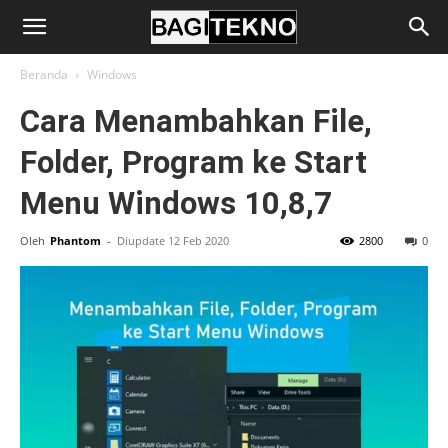
BagiTekno
Beranda
Windows
Cara Menambahkan File,
Folder, Program ke Start
Menu Windows 10,8,7
Oleh
Phantom
-
Diupdate 12 Feb 2020
2800
0