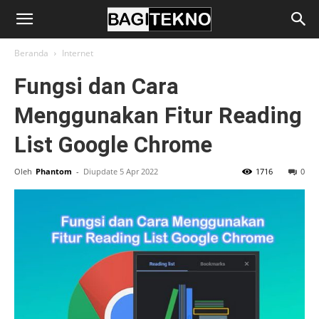
BagiTekno
Beranda
Internet
Fungsi dan Cara
Menggunakan Fitur Reading
List Google Chrome
Oleh
Phantom
-
Diupdate 5 Apr 2022
1716
0